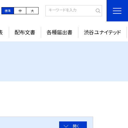
標準
中
大
表
配布文書
各種届出書
渋谷ユナイテッド
開く