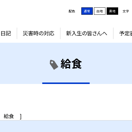
配色
通常
白地
黒地
文字
Ｇ日記
災害時の対応
新入生の皆さんへ
予定
給食
給食
]