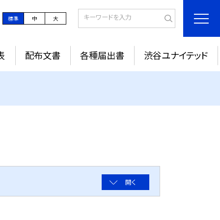
標準
中
大
表
配布文書
各種届出書
渋谷ユナイテッド
開く