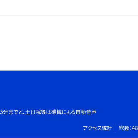
７時45分までと、土日祝等は機械による自動音声
アクセス統計
総数：
48