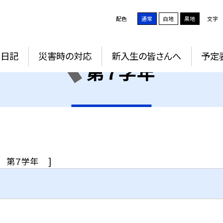
配色
通常
白地
黒地
文字
Ｇ日記
災害時の対応
新入生の皆さんへ
予定
第７学年
第７学年
]