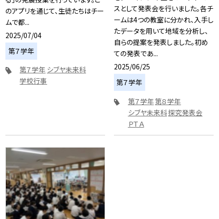
スとして発表会を行いました。各チ
のアプリを通じて、生徒たちはチー
ームは4つの教室に分かれ、入手し
ムで都...
たデータを用いて地域を分析し、
2025/07/04
自らの提案を発表しました。初め
第７学年
ての発表であ...
2025/06/25
第７学年
シブヤ未来科
学校行事
第７学年
第７学年
第８学年
シブヤ未来科
探究発表会
ＰＴＡ