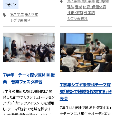
第７学年
第８学年
第９学年
できごと
理科
音楽
体育・保健体育
技術・家庭
外国語
第７学年
第８学年
シブヤ未来科
シブヤ未来科
７学年 テーマ探求㈱MIXI授
業 音楽フェスタ練習
７学年シブヤ未来科テーマ探
究「統計で地域を探究する」発
7学年の生徒たちは、㈱MIXIが開
発した都市づくりシミュレーション
表会
アプリ「ブロックアイランド」を活用
7年生は「統計で地域を探究する」
し、テーマ「統計で地域を探求す
をテーマに、8年生をオーディエン
る」の発展授業を行っています。こ