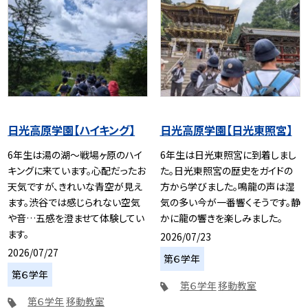
日光高原学園【ハイキング】
日光高原学園【日光東照宮】
6年生は湯の湖〜戦場ヶ原のハイ
6年生は日光東照宮に到着しまし
キングに来ています。心配だったお
た。日光東照宮の歴史をガイドの
天気ですが、きれいな青空が見え
方から学びました。鳴龍の声は湿
ます。渋谷では感じられない空気
気の多い今が一番響くそうです。静
や音…五感を澄ませて体験してい
かに龍の響きを楽しみました。
ます。
2026/07/23
2026/07/27
第６学年
第６学年
第６学年
移動教室
第６学年
移動教室