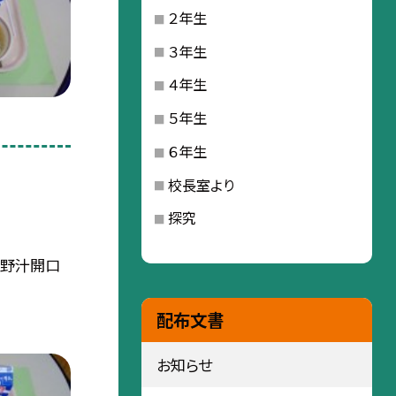
２年生
３年生
４年生
５年生
６年生
校長室より
探究
吉野汁開口
配布文書
お知らせ