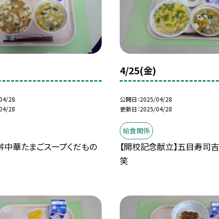
4/25(金)
04/28
公開日
2025/04/28
04/28
更新日
2025/04/28
給食関係
丼中華たまごスープくだもの
【開校記念献立】五目寿司
)
笑