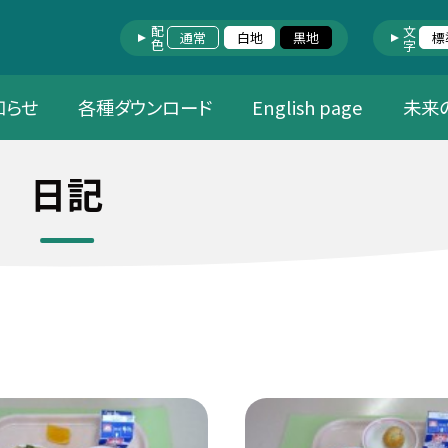
配色
文字
通常
白地
黒地
標
知らせ
各種ダウンロード
English page
未来
日記