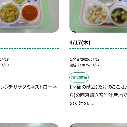
4/17(木)
04/18
公開日
2025/04/17
04/18
更新日
2025/04/17
給食関係
フレンチサラダミネストローネ
【季節の献立】たけのこごは
ら)の西京焼き若竹汁産地
のたけのこ...