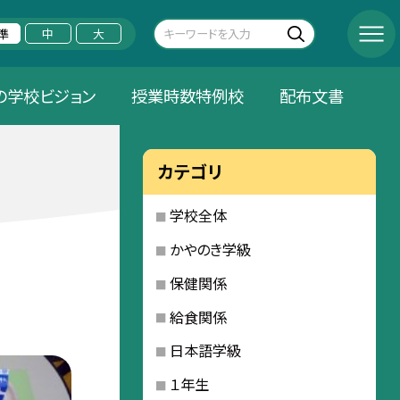
準
中
大
の学校ビジョン
授業時数特例校
配布文書
カテゴリ
学校全体
かやのき学級
保健関係
給食関係
日本語学級
１年生