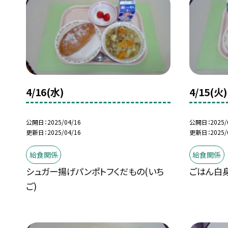
4/16(水)
4/15(火)
公開日
2025/04/16
公開日
2025/
更新日
2025/04/16
更新日
2025/
給食関係
給食関係
シュガー揚げパンポトフくだもの(いち
ごはん白
ご)