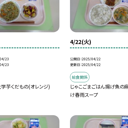
4/22(火)
04/23
公開日
2025/04/22
04/23
更新日
2025/04/22
給食関係
学芋くだもの(オレンジ)
じゃこごまごはん揚げ魚の
け春雨スープ