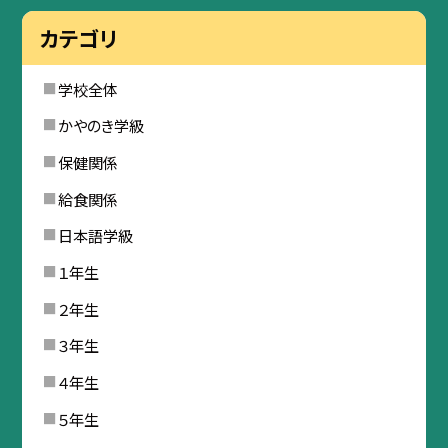
カテゴリ
学校全体
かやのき学級
保健関係
給食関係
日本語学級
１年生
２年生
３年生
４年生
５年生