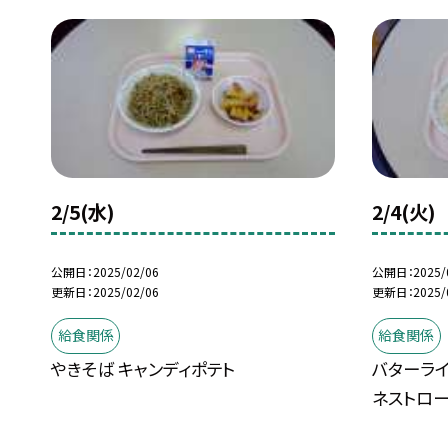
2/5(水)
2/4(火)
公開日
2025/02/06
公開日
2025/
更新日
2025/02/06
更新日
2025/
給食関係
給食関係
やきそば キャンディポテト
バターライ
ネストロ