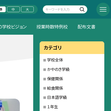
準
中
大
の学校ビジョン
授業時数特例校
配布文書
カテゴリ
学校全体
かやのき学級
保健関係
給食関係
日本語学級
１年生