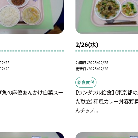
2/26(水)
02/28
公開日
2025/02/28
02/28
更新日
2025/02/28
給食関係
げ魚の麻婆あんかけ白菜スー
【ワンダフル給食】（東京都
た献立）和風カレー丼春野
んチップ...