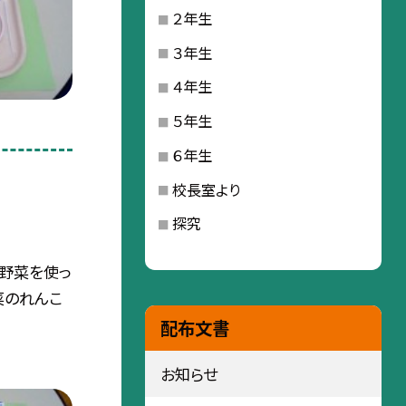
２年生
３年生
４年生
５年生
６年生
校長室より
探究
の野菜を使っ
菜のれんこ
配布文書
お知らせ