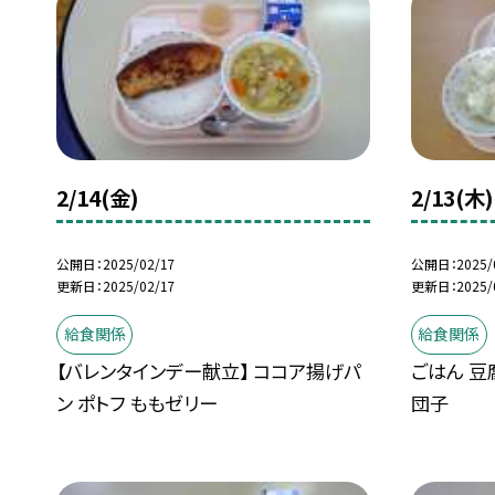
2/14(金)
2/13(木)
公開日
2025/02/17
公開日
2025/
更新日
2025/02/17
更新日
2025/
給食関係
給食関係
【バレンタインデー献立】 ココア揚げパ
ごはん 豆
ン ポトフ ももゼリー
団子