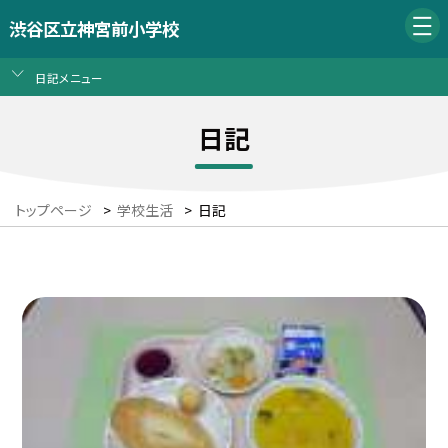
渋谷区立神宮前小学校
日記メニュー
日記
トップページ
>
学校生活
>
日記