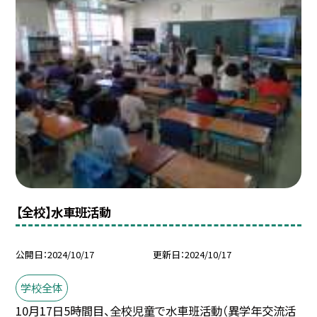
【全校】水車班活動
公開日
2024/10/17
更新日
2024/10/17
学校全体
10月17日5時間目、全校児童で水車班活動（異学年交流活