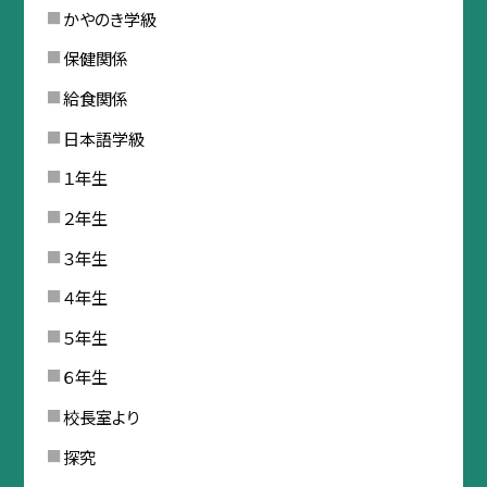
かやのき学級
保健関係
給食関係
日本語学級
１年生
２年生
３年生
４年生
５年生
６年生
校長室より
探究