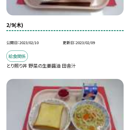
2/9(木)
公開日
2023/02/10
更新日
2023/02/09
給食関係
とり照り丼 野菜の生姜醤油 田舎汁