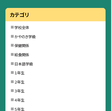
カテゴリ
学校全体
かやのき学級
保健関係
給食関係
日本語学級
１年生
２年生
３年生
４年生
５年生