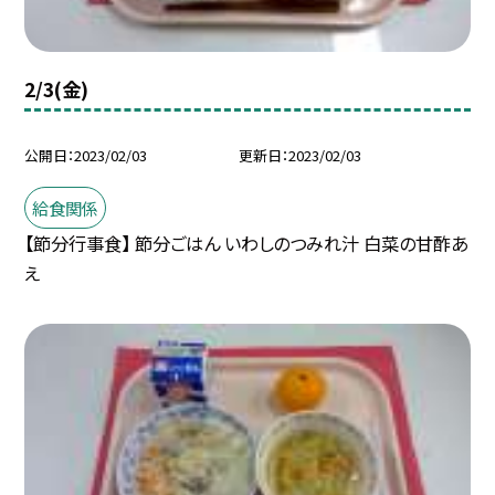
2/3(金)
公開日
2023/02/03
更新日
2023/02/03
給食関係
【節分行事食】 節分ごはん いわしのつみれ汁 白菜の甘酢あ
え