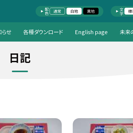
配色
文字
通常
白地
黒地
標
知らせ
各種ダウンロード
English page
未来
日記