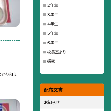
２年生
３年生
４年生
５年生
６年生
校長室より
探究
ゆかり和え
配布文書
お知らせ