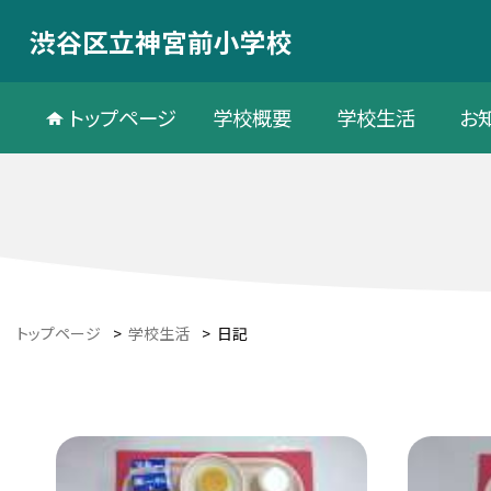
渋谷区立神宮前小学校
トップページ
学校概要
学校生活
お
トップページ
>
学校生活
>
日記