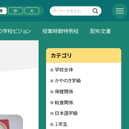
準
中
大
の学校ビジョン
授業時数特例校
配布文書
カテゴリ
学校全体
かやのき学級
保健関係
給食関係
日本語学級
１年生