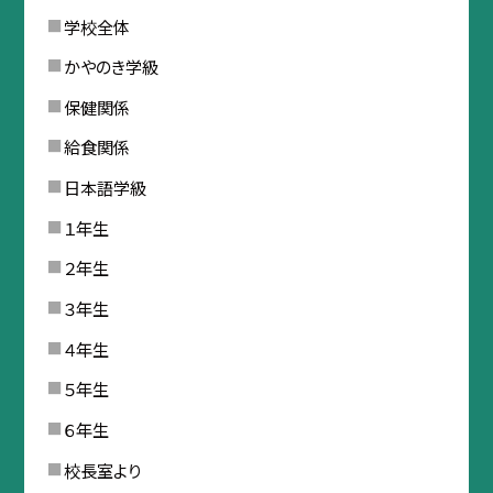
学校全体
かやのき学級
保健関係
給食関係
日本語学級
１年生
２年生
３年生
４年生
５年生
６年生
校長室より