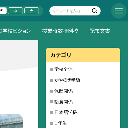
準
中
大
の学校ビジョン
授業時数特例校
配布文書
カテゴリ
学校全体
かやのき学級
保健関係
給食関係
日本語学級
１年生