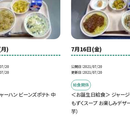
(月)
7月16日(金)
07/20
公開日
2021/07/20
07/20
更新日
2021/07/20
給食関係
ャーハン ビーンズポテト 中
＜お誕生日給食＞ ジャージ
もずくスープ お楽しみデザー
芋）