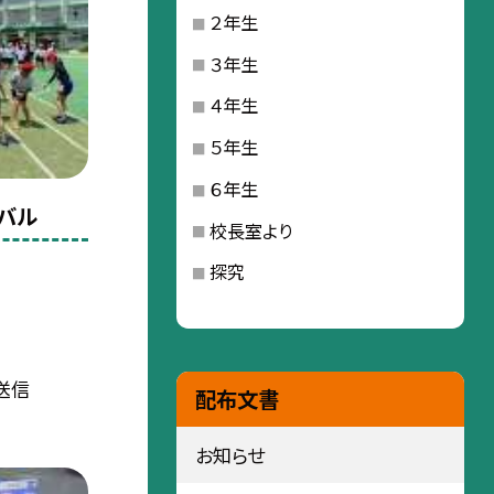
２年生
３年生
４年生
５年生
６年生
バル
校長室より
探究
送信
配布文書
お知らせ