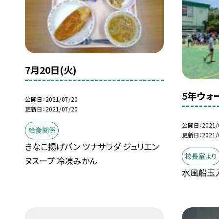
7月20日(火)
5年ウォ
公開日
2021/07/20
更新日
2021/07/20
公開日
2021/
給食関係
更新日
2021/
きなこ揚げパン ツナサラダ ジュリエン
校長室より
ヌスープ 冷凍みかん
水風船玉入