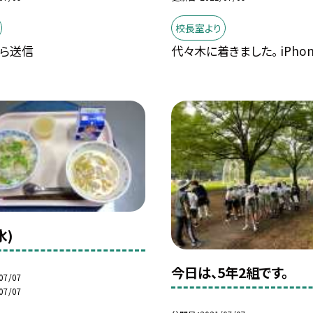
校長室より
から送信
代々木に着きました。 iPho
水)
今日は、5年2組です。
07/07
07/07