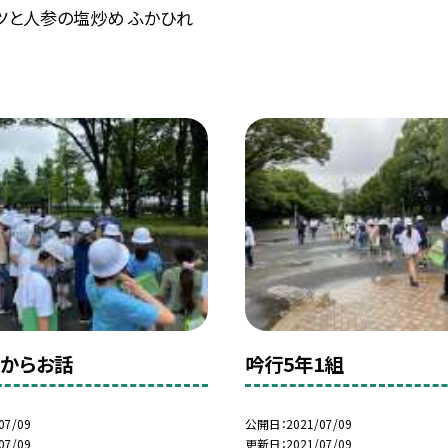
ツと人参の塩炒め ふかひれ
からお話
吟行5年1組
07/09
公開日
2021/07/09
07/09
更新日
2021/07/09