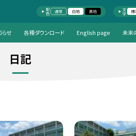
配色
文字
通常
白地
黒地
標
知らせ
各種ダウンロード
English page
未来
日記