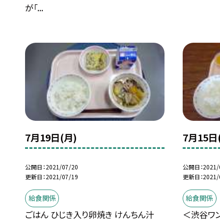
が「...
7月19日(月)
7月15日
公開日
2021/07/20
公開日
2021/
更新日
2021/07/19
更新日
2021/
給食関係
給食関係
ごはん ひじき入り卵焼き けんちん汁
＜渋谷ワン