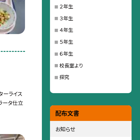
２年生
３年生
４年生
５年生
６年生
校長室より
探究
ターライス
ラータ仕立
配布文書
お知らせ