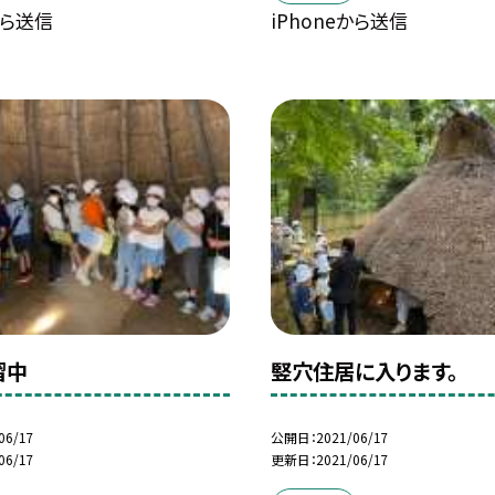
から送信
iPhoneから送信
習中
竪穴住居に入ります。
06/17
公開日
2021/06/17
06/17
更新日
2021/06/17