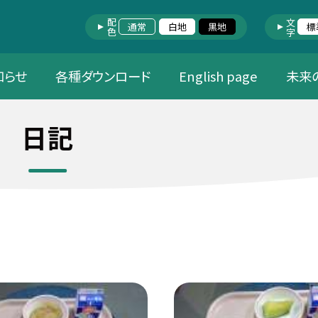
配色
文字
通常
白地
黒地
標
知らせ
各種ダウンロード
English page
未来
日記