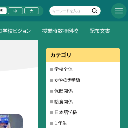
準
中
大
の学校ビジョン
授業時数特例校
配布文書
カテゴリ
学校全体
かやのき学級
保健関係
給食関係
日本語学級
１年生