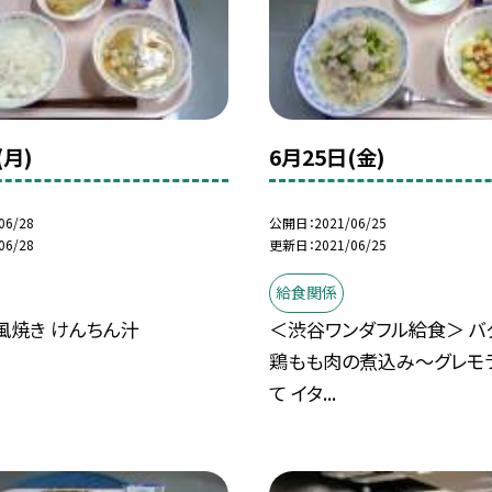
(月)
6月25日(金)
06/28
公開日
2021/06/25
06/28
更新日
2021/06/25
給食関係
風焼き けんちん汁
＜渋谷ワンダフル給食＞ バ
鶏もも肉の煮込み〜グレモ
て イタ...