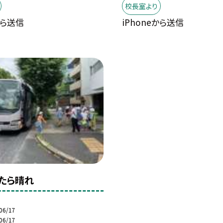
校長室より
から送信
iPhoneから送信
たら晴れ
06/17
06/17