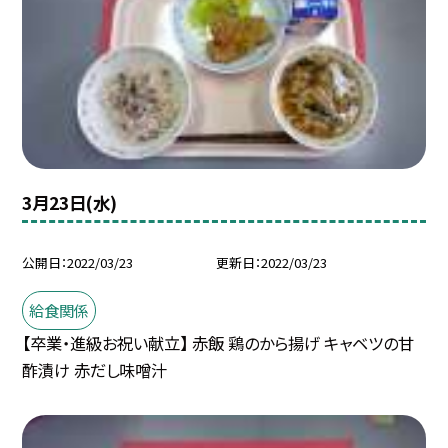
3月23日(水)
公開日
2022/03/23
更新日
2022/03/23
給食関係
【卒業・進級お祝い献立】 赤飯 鶏のから揚げ キャベツの甘
酢漬け 赤だし味噌汁