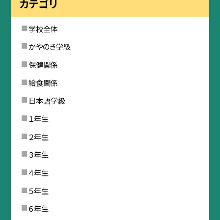
カテゴリ
学校全体
かやのき学級
保健関係
給食関係
日本語学級
１年生
２年生
３年生
４年生
５年生
６年生