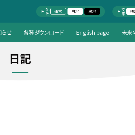
配色
文字
通常
白地
黒地
標
知らせ
各種ダウンロード
English page
未来
日記