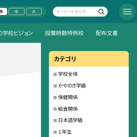
準
中
大
の学校ビジョン
授業時数特例校
配布文書
カテゴリ
学校全体
かやのき学級
保健関係
給食関係
日本語学級
１年生