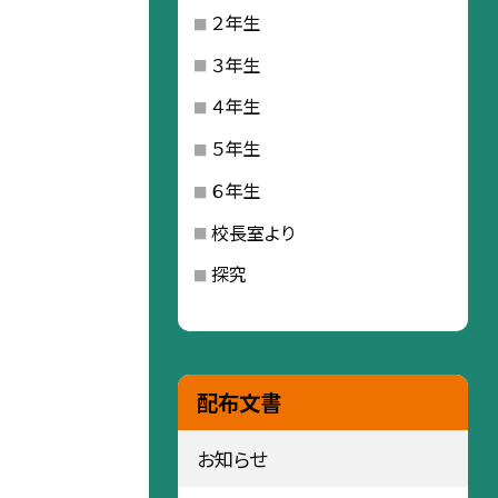
２年生
３年生
４年生
５年生
６年生
校長室より
探究
配布文書
お知らせ