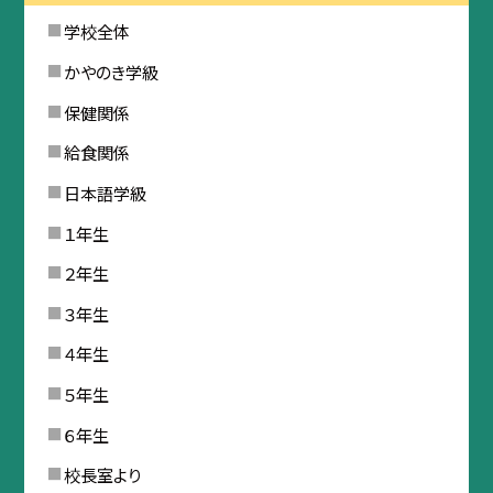
学校全体
かやのき学級
保健関係
給食関係
日本語学級
１年生
２年生
３年生
４年生
５年生
６年生
校長室より