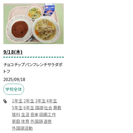
9/18(木)
チョコチップパンフレンチサラダポ
トフ
2025/09/18
学校全体
1年生
2年生
3年生
4年生
5年生
6年生
国語
社会
算数
理科
生活
音楽
図画工作
家庭
体育
外国語
道徳
外国語活動