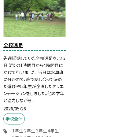
全校遠足
先週延期していた全校遠足を、２５
日（月）の1時間目から4時間目に
かけて行いました。当日は水車班
に分かれて、班で話し合って決め
た遊びや５年生が企画したオリエ
ンテーションをしました。他の学年
と協力しながら...
2026/05/26
学校全体
1年生
2年生
3年生
4年生