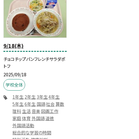
9/18(木)
チョコチップパンフレンチサラダポ
トフ
2025/09/18
学校全体
1年生
2年生
3年生
4年生
5年生
6年生
国語
社会
算数
理科
生活
音楽
図画工作
家庭
体育
外国語
道徳
外国語活動
総合的な学習の時間