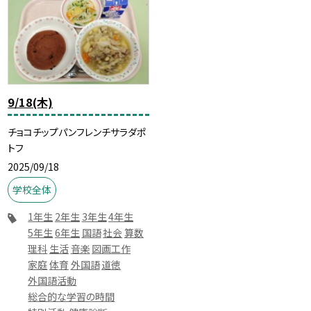
9/18(木)
チョコチップパンフレンチサラダポ
トフ
2025/09/18
学校全体
1年生
2年生
3年生
4年生
5年生
6年生
国語
社会
算数
理科
生活
音楽
図画工作
家庭
体育
外国語
道徳
外国語活動
総合的な学習の時間