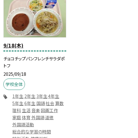
9/18(木)
チョコチップパンフレンチサラダポ
トフ
2025/09/18
学校全体
1年生
2年生
3年生
4年生
5年生
6年生
国語
社会
算数
理科
生活
音楽
図画工作
家庭
体育
外国語
道徳
外国語活動
総合的な学習の時間