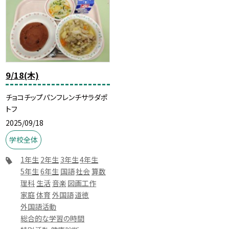
9/18(木)
チョコチップパンフレンチサラダポ
トフ
2025/09/18
学校全体
1年生
2年生
3年生
4年生
5年生
6年生
国語
社会
算数
理科
生活
音楽
図画工作
家庭
体育
外国語
道徳
外国語活動
総合的な学習の時間