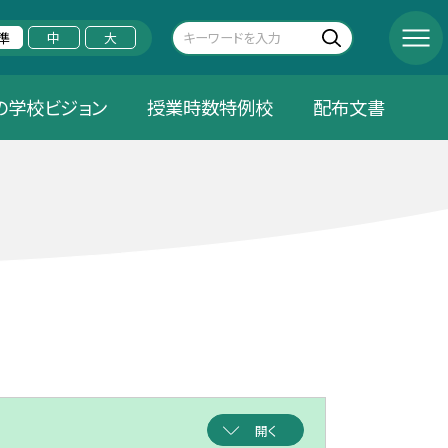
準
中
大
の学校ビジョン
授業時数特例校
配布文書
開く