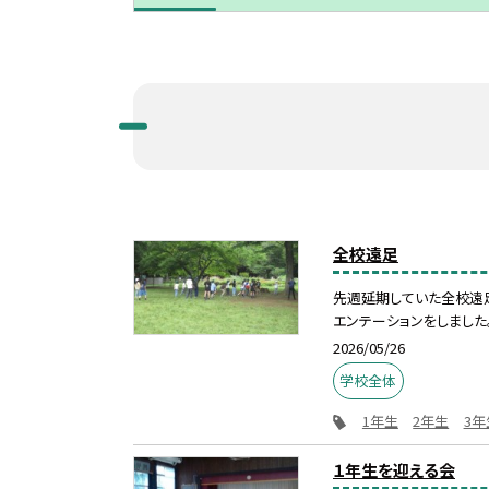
全校遠足
先週延期していた全校遠
エンテーションをしました。
2026/05/26
学校全体
1年生
2年生
3年
１年生を迎える会