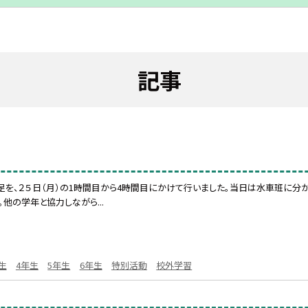
記事
足を、２５日（月）の1時間目から4時間目にかけて行いました。当日は水車班に分
他の学年と協力しながら...
生
4年生
5年生
6年生
特別活動
校外学習