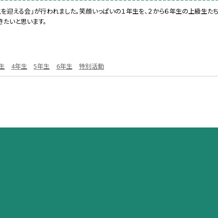
年生を迎える会」が行われました。笑顔いっぱいの１年生を、２から６年生の上級生た
きたいと思います。
生
4年生
5年生
6年生
特別活動