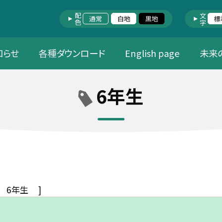
配色
文字
通常
白地
黒地
標
知らせ
各種ダウンロード
English page
未来
6年生
6年生
]