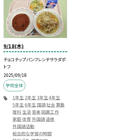
9/18(木)
チョコチップパンフレンチサラダポ
トフ
2025/09/18
学校全体
1年生
2年生
3年生
4年生
5年生
6年生
国語
社会
算数
理科
生活
音楽
図画工作
家庭
体育
外国語
道徳
外国語活動
総合的な学習の時間