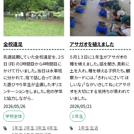
全校遠足
アサガオを植えました
先週延期していた全校遠足を、２５
５月１３日に１年生がアサガオの
日（月）の1時間目から4時間目に
種を植えました。話を聞き、真剣に
かけて行いました。当日は水車班
土を入れ、種を植える子供たち。観
に分かれて、班で話し合って決め
察カードには、「きれいにさいてほ
た遊びや５年生が企画したオリエ
しいな」「ながいきしてね」とアサガ
ンテーションをしました。他の学年
オを大切にする気持ちが表われて
と協力しながら...
いました。
2026/05/26
2026/05/21
学校全体
１年生
1年生
2年生
3年生
4年生
1年生
生活