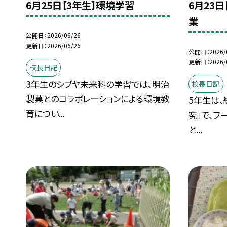
6月25日【3年生】環境学習
6月23
業
公開日
2026/06/26
更新日
2026/06/26
公開日
2026/
更新日
2026/
校長日記
3年生のシブヤ未来科の学習では、明治
校長日記
製菓とのコラボレーションによる環境教
5年生は、
育につい...
究」で、フ
と...