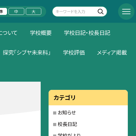
準
中
大
について
学校概要
学校日記・校長日記
探究「シブヤ未来科」
学校評価
メディア掲載
カテゴリ
お知らせ
校長日記
学校だより