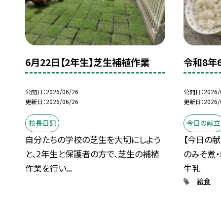
6月22日【2年生】芝生補植作業
令和8年6
公開日
2026/06/26
公開日
2026/
更新日
2026/06/26
更新日
2026/
校長日記
今日の献立
自分たちの学校の芝生を大切にしよう
【今日の献
と、2年生と保護者の方で、芝生の補植
のみそ煮・
作業を行い...
牛乳
給食