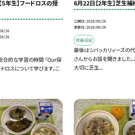
日【５年生】フードロスの授
6月22日【2年生】芝生
公開日
2026/06/26
更新日
2026/06/26
06/26
06/26
校長日記
最後はシバッカリィーズの
さんからお話を聞きました。
総合的な学習の時間 「Our探
大切に芝生...
ードロスについて学びます。こ