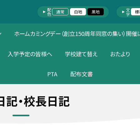
配色
文字
通常
白地
黒地
標
ン
ホームカミングデー（創立150周年同窓の集い）開催
入学予定の皆様へ
学校建て替え
おたより
PTA
配布文書
日記・校長日記