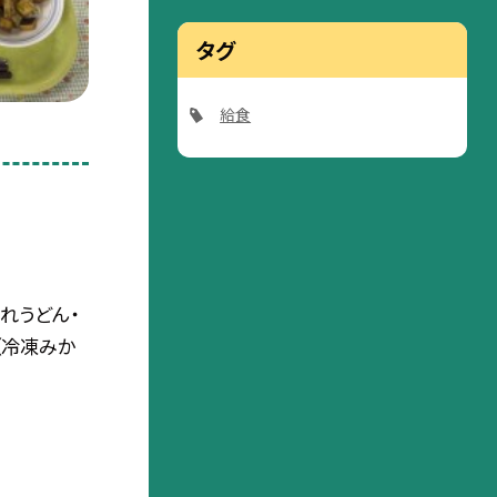
タグ
給食
れうどん・
（冷凍みか