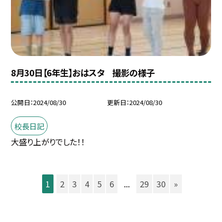
8月30日【6年生】おはスタ 撮影の様子
公開日
2024/08/30
更新日
2024/08/30
校長日記
大盛り上がりでした！！
1
2
3
4
5
6
...
29
30
»