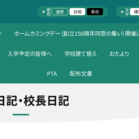
配色
文字
通常
白地
黒地
標
ン
ホームカミングデー（創立150周年同窓の集い）開催
入学予定の皆様へ
学校建て替え
おたより
PTA
配布文書
日記・校長日記