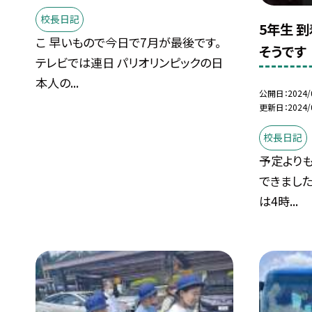
校長日記
5年生 
こ 早いもので今日で7月が最後です。
そうです
テレビでは連日 パリオリンピックの日
本人の...
公開日
2024/
更新日
2024/
校長日記
予定より
できました
は4時...