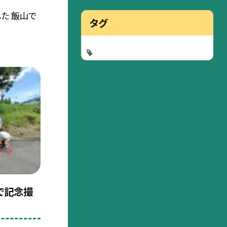
た 飯山で
タグ
なで記念撮