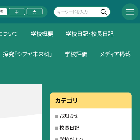
準
中
大
について
学校概要
学校日記・校長日記
探究「シブヤ未来科」
学校評価
メディア掲載
カテゴリ
お知らせ
校長日記
学校だより