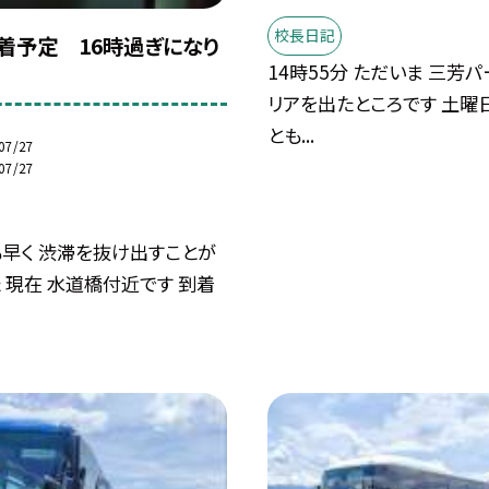
校長日記
到着予定 16時過ぎになり
14時55分 ただいま 三芳
リアを出たところです 土曜
とも...
07/27
07/27
も早く 渋滞を抜け出すことが
 現在 水道橋付近です 到着