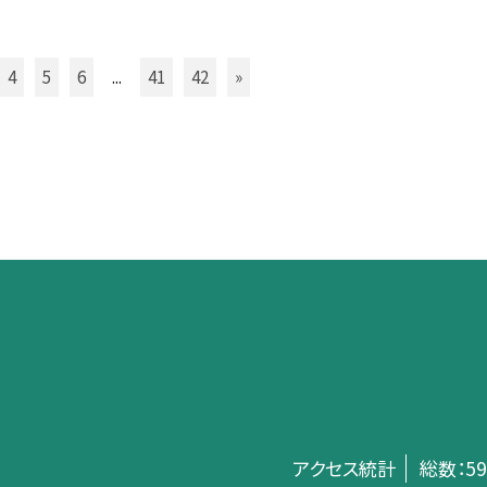
4
5
6
...
41
42
»
アクセス統計
総数：
59