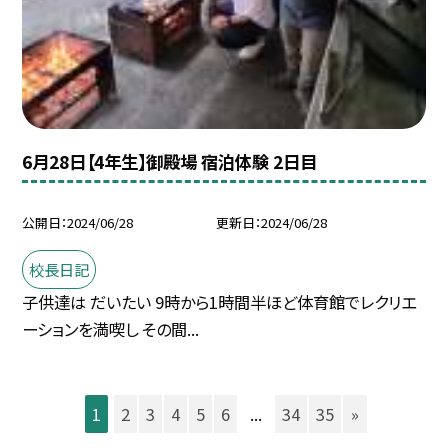
6月28日【4年生】御殿場 宿泊体験 2日目
公開日
2024/06/28
更新日
2024/06/28
校長日記
子供達は だいたい 9時から1時間半ほど体育館でレクリエ
ーションを満喫し その間...
1
2
3
4
5
6
...
34
35
»