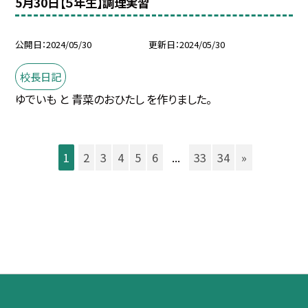
5月30日【５年生】調理実習
公開日
2024/05/30
更新日
2024/05/30
校長日記
ゆでいも と 青菜のおひたし を作りました。
1
2
3
4
5
6
...
33
34
»