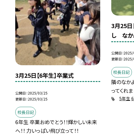
3月25
し なか
公開日
2025/
更新日
2025/
校長日記
3月25日【6年生】卒業式
隣のなか
ってくれま
公開日
2025/03/25
5年生
更新日
2025/03/25
校長日記
6年生 卒業おめでとう！！輝かしい未来
へ！！ 力いっぱい飛び立って！！