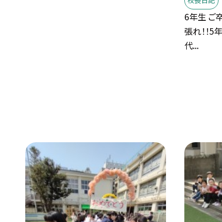
校長日記
6年生 ご
張れ！！5
代...