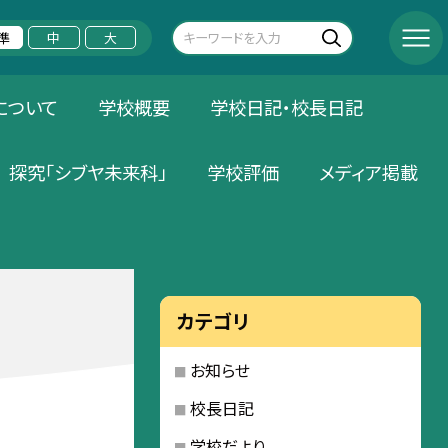
準
中
大
について
学校概要
学校日記・校長日記
探究「シブヤ未来科」
学校評価
メディア掲載
カテゴリ
お知らせ
校長日記
学校だより