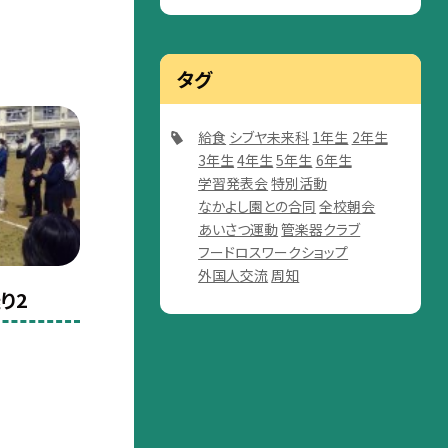
タグ
給食
シブヤ未来科
1年生
2年生
3年生
4年生
5年生
6年生
学習発表会
特別活動
なかよし園との合同
全校朝会
あいさつ運動
管楽器クラブ
フードロスワークショップ
外国人交流
周知
り2