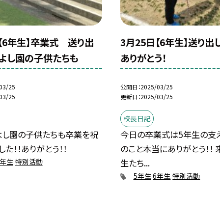
日【6年生】卒業式 送り出
3月25日【6年生】送り出
よし園の子供たちも
ありがとう！
03/25
公開日
2025/03/25
03/25
更新日
2025/03/25
校長日記
よし園の子供たちも卒業を祝
今日の卒業式は5年生の支
した！！ありがとう！！
のこと本当にありがとう！！ 
生たち...
6年生
特別活動
5年生
6年生
特別活動