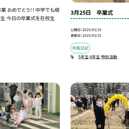
卒業 おめでとう！！ 中学でも頑
3月25日 卒業式
年生 今日の卒業式を在校生
公開日
2025/03/25
更新日
2025/03/25
校長日記
5年生
6年生
特別活動