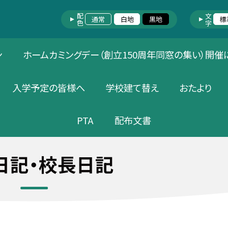
配色
文字
通常
白地
黒地
標
ン
ホームカミングデー（創立150周年同窓の集い）開催
入学予定の皆様へ
学校建て替え
おたより
PTA
配布文書
日記・校長日記