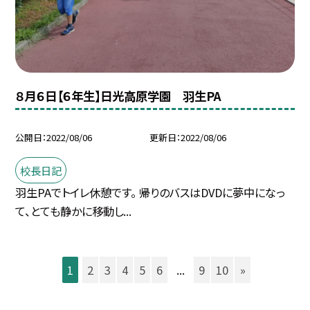
８月６日【６年生】日光高原学園 羽生PA
公開日
2022/08/06
更新日
2022/08/06
校長日記
羽生PAでトイレ休憩です。 帰りのバスはDVDに夢中になっ
て、とても静かに移動し...
1
2
3
4
5
6
...
9
10
»