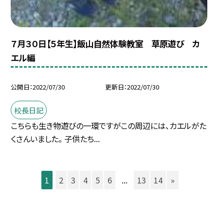
７月３０日【５年生】飯山自然体験教室 草原遊び カ
エル編
公開日
2022/07/30
更新日
2022/07/30
校長日記
こちらも生き物遊びの一環ですがこの周辺には、カエルがた
くさんいました。 子供たち...
1
2
3
4
5
6
...
13
14
»