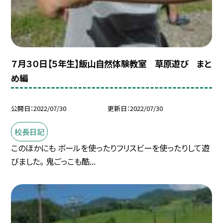
７月３０日【５年生】飯山自然体験教室 草原遊び まと
め編
公開日
2022/07/30
更新日
2022/07/30
校長日記
このほかにも ボールを使ったりフリスビーを使ったりして遊
びました。 鬼ごっこも酷...