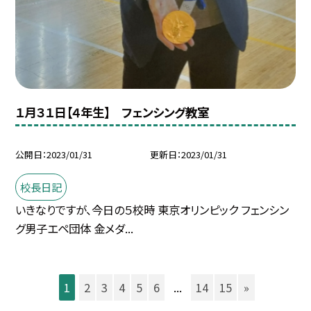
１月３１日【４年生】 フェンシング教室
公開日
2023/01/31
更新日
2023/01/31
校長日記
いきなりですが、今日の５校時 東京オリンピック フェンシン
グ男子エペ団体 金メダ...
1
2
3
4
5
6
...
14
15
»