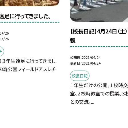
日遠足に行ってきました。
【校長日記】4月24日（土
04/26
04/26
観
子
公開日
2021/04/24
木）３年生遠足に行ってきまし
更新日
2021/04/24
和の森公園フィールドアスレチ
校長日記
１年生だけの公開。１校時
室、２校時教室での授業、３
との交流。...