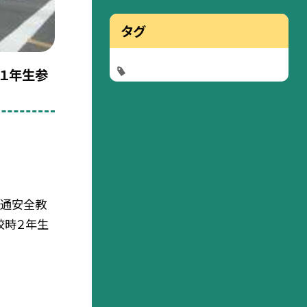
タグ
）１年生参
交通安全教
校時２年生