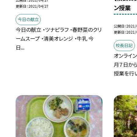
更新日
2021/04/27
ン授業
今日の献立
公開日
2021/
今日の献立 ・ツナピラフ ・春野菜のクリ
更新日
2021/
ームスープ ・清美オレンジ ・牛乳 今
校長日記
日...
オンライ
月７日か
授業を行い.