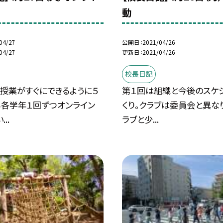
動
04/27
公開日
2021/04/26
04/27
更新日
2021/04/26
校長日記
ン授業がすぐにできるように５
第１回は組織と今後のスケ
ら各学年１回ずつオンライン
くり。クラブは委員会と異な
..
ラブと少...