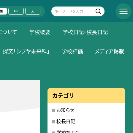
準
中
大
について
学校概要
学校日記・校長日記
探究「シブヤ未来科」
学校評価
メディア掲載
カテゴリ
お知らせ
校長日記
学校だより