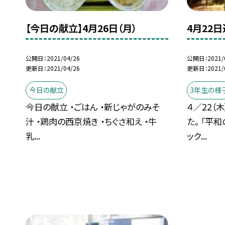
【今日の献立】4月26日（月）
4月22
公開日
2021/04/26
公開日
2021/
更新日
2021/04/26
更新日
2021/
今日の献立
3年生の様
今日の献立 ・ごはん ・新じゃがのみそ
４／22（
汁 ・鶏肉の西京焼き ・ちぐさ和え ・牛
た。 「平
乳...
ック...