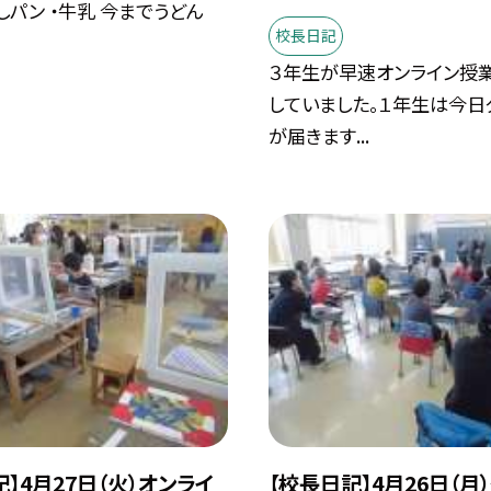
しパン ・牛乳 今までうどん
校長日記
３年生が早速オンライン授
していました。１年生は今日
が届きます...
】4月27日（火）オンライ
【校長日記】4月26日（月