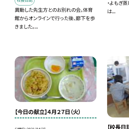
校長日記
・よもぎ蒸
異動した先生方とのお別れの会。体育
は...
館からオンラインで行った後、廊下を歩
きました。...
【今日の献立】４月２７日（火）
【校長日記
公開日
2021/04/27