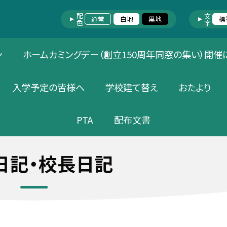
配色
文字
通常
白地
黒地
標
ン
ホームカミングデー（創立150周年同窓の集い）開催
入学予定の皆様へ
学校建て替え
おたより
PTA
配布文書
日記・校長日記