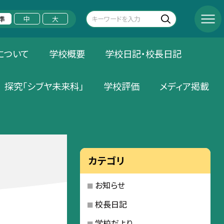
準
中
大
について
学校概要
学校日記・校長日記
探究「シブヤ未来科」
学校評価
メディア掲載
カテゴリ
お知らせ
校長日記
学校だより