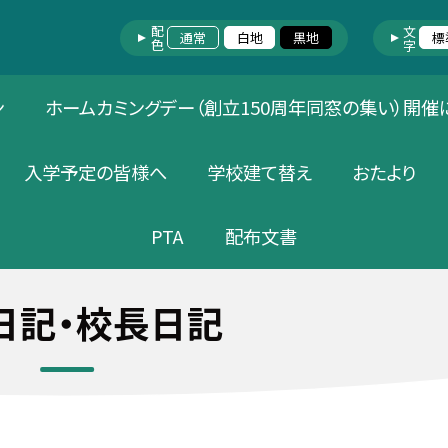
配色
文字
通常
白地
黒地
標
ン
ホームカミングデー（創立150周年同窓の集い）開催
入学予定の皆様へ
学校建て替え
おたより
PTA
配布文書
日記・校長日記