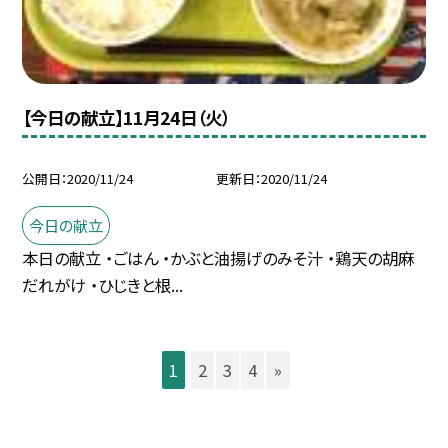
【今日の献立】11月24日（火）
公開日
2020/11/24
更新日
2020/11/24
今日の献立
本日の献立 ・ごはん ・かぶと油揚げのみそ汁 ・鶏天の胡麻
だれがけ ・ひじきと根...
1
2
3
4
»