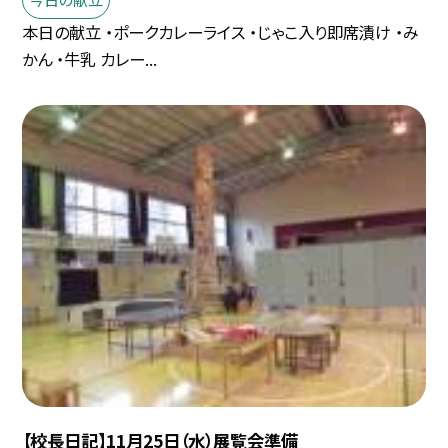
本日の献立 ・ポークカレーライス ・じゃこ入り即席漬け ・み
かん ・牛乳 カレー...
【校長日記】11月25日（水）展覧会準備