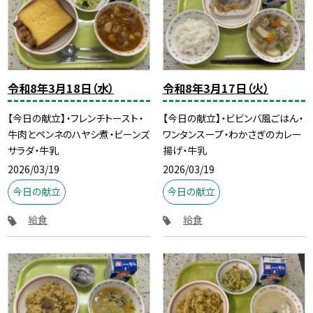
令和8年3月18日（水）
令和8年3月17日（火）
【今日の献立】・フレンチトースト・
【今日の献立】・ビビンバ風ごはん・
牛肉とペンネのハヤシ煮・ビーンズ
ワンタンスープ・わかさぎのカレー
サラダ・牛乳
揚げ・牛乳
2026/03/19
2026/03/19
今日の献立
今日の献立
給食
給食