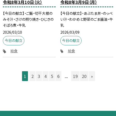
令和8年3月10日（火）
令和8年3月9日（月）
【今日の献立】・ご飯・切干大根の
【今日の献立】・あぶたま丼・のっぺ
みそ汁・さけの照り焼き・ひじきの
い汁・わかめと野菜のごま醤油・牛
そぼろ煮・牛乳
乳
2026/03/10
2026/03/09
今日の献立
今日の献立
給食
給食
1
2
3
4
5
6
...
19
20
»