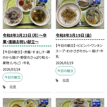
令和8年3月23日（月）～卒
令和8年3月19日（金）
業・進級お祝い献立～
【今日の献立】・ビビンバ・ワンタン
スープ・わかさぎのカレー揚げ・牛
【今日の献立】・赤飯・すまし汁・鶏
乳
のから揚げ・野菜のさっぱり和え・
2026/03/19
果物（いちご）・牛乳
2026/03/24
今日の献立
今日の献立
給食
給食