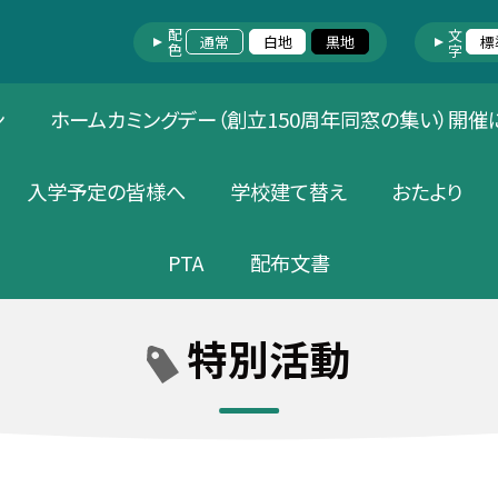
配色
文字
通常
白地
黒地
標
ン
ホームカミングデー（創立150周年同窓の集い）開催
入学予定の皆様へ
学校建て替え
おたより
PTA
配布文書
特別活動