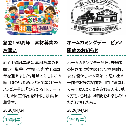
創立150周年 素材募集の
ホームカミングデー ピアノ
お願い
開放のお知らせ
創立150周年記念 素材募集のお
ホームカミングデー当日、来場者
願い千駄谷小学校は、創立150周
の皆さまに校内のピアノを開放し
年を迎えました。地域とともにこの
ます。懐かしい体育館で、思い出の
節目を祝うため、地域企業〈ビーム
一曲やお好きな曲を自由に演奏し
ス〉と連携し、「つながる」をテーマ
てみませんか。演奏される方も、聴
にした図工作品を制作します。▶
く方も、心地よい時間をお楽しみい
募集す...
ただけましたら...
2026/04/24
2026/04/24
150周年
150周年