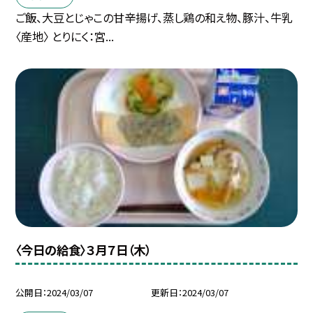
ご飯、大豆とじゃこの甘辛揚げ、蒸し鶏の和え物、豚汁、牛乳
〈産地〉 とりにく：宮...
〈今日の給食〉３月７日（木）
公開日
2024/03/07
更新日
2024/03/07