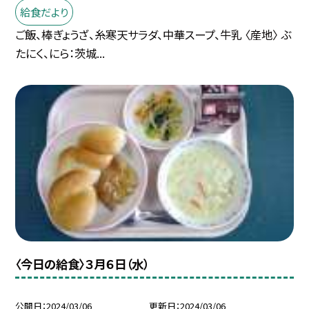
給食だより
ご飯、棒ぎょうざ、糸寒天サラダ、中華スープ、牛乳 〈産地〉 ぶ
たにく、にら：茨城...
〈今日の給食〉３月６日（水）
公開日
2024/03/06
更新日
2024/03/06