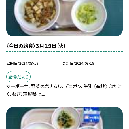
〈今日の給食〉３月１９日（火）
公開日
2024/03/19
更新日
2024/03/19
給食だより
マーボー丼、野菜の塩ナムル、デコポン、牛乳 〈産地〉 ぶたに
く、ねぎ：茨城県 と...