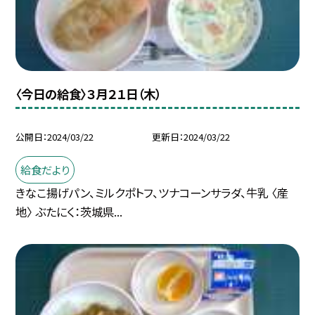
〈今日の給食〉３月２１日（木）
公開日
2024/03/22
更新日
2024/03/22
給食だより
きなこ揚げパン、ミルクポトフ、ツナコーンサラダ、牛乳 〈産
地〉 ぶたにく：茨城県...