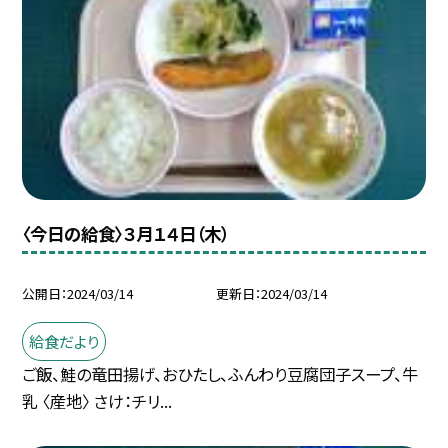
〈今日の給食〉３月１４日（木）
公開日
2024/03/14
更新日
2024/03/14
給食だより
ご飯、鮭の竜田揚げ、おひたし、ふんわり豆腐団子スープ、牛
乳 〈産地〉 さけ：チリ...