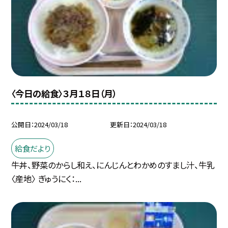
〈今日の給食〉３月１８日（月）
公開日
2024/03/18
更新日
2024/03/18
給食だより
牛丼、野菜のからし和え、にんじんとわかめのすまし汁、牛乳
〈産地〉 ぎゅうにく：...