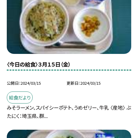
〈今日の給食〉３月１５日（金）
公開日
2024/03/15
更新日
2024/03/15
給食だより
みそラーメン、スパイシーポテト、うめゼリー、牛乳 〈産地〉 ぶ
たにく：埼玉県、群...