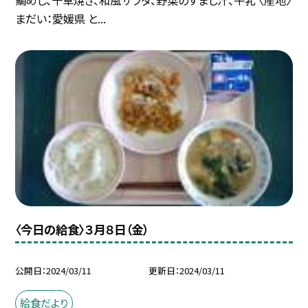
鯛めし、千草焼き、和風サラダ、野菜のすまし汁、牛乳 〈産地〉
まだい：愛媛県 と...
〈今日の給食〉３月８日（金）
公開日
2024/03/11
更新日
2024/03/11
給食だより