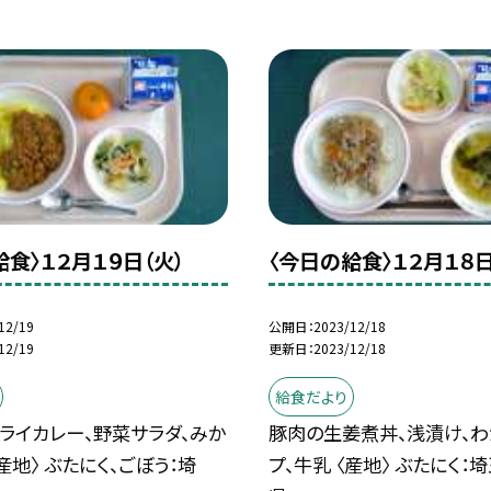
給食〉１２月１９日（火）
〈今日の給食〉１２月１８日
12/19
公開日
2023/12/18
12/19
更新日
2023/12/18
給食だより
ライカレー、野菜サラダ、みか
豚肉の生姜煮丼、浅漬け、
〈産地〉 ぶたにく、ごぼう：埼
プ、牛乳 〈産地〉 ぶたにく：