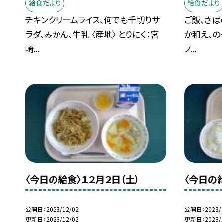
給食だより
給食だより
チキンクリームライス、何でも千切りサ
ご飯、さば
ラダ、みかん、牛乳 〈産地〉 とりにく：宮
か和え、の
崎...
ノ...
〈今日の給食〉１２月２日（土）
〈今日の
公開日
2023/12/02
公開日
2023/
更新日
2023/12/02
更新日
2023/