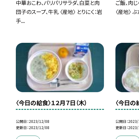
中華おこわ、パリパリサラダ、白菜と肉
ご飯、肉じ
団子のスープ、牛乳 〈産地〉 とりにく：岩
〈産地〉 ぶ
手...
〈今日の給食〉１２月７日（木）
〈今日の
公開日
2023/12/08
公開日
2023/
更新日
2023/12/08
更新日
2023/