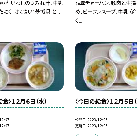
ゃが、いわしのつみれ汁、牛乳
翡翠チャーハン、豚肉と生
たにく、はくさい：茨城県 と...
め、ビーフンスープ、牛乳 〈産
く...
給食〉１２月６日（水）
〈今日の給食〉１２月５日（
12/07
公開日
2023/12/06
12/07
更新日
2023/12/06