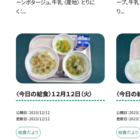
ーンポタージュ、牛乳 〈産地〉 とりに
ープ、牛乳
く：...
り...
〈今日の給食〉１２月１２日（火）
〈今日の
公開日
2023/12/12
公開日
2023/
更新日
2023/12/12
更新日
2023/
給食だより
給食だより