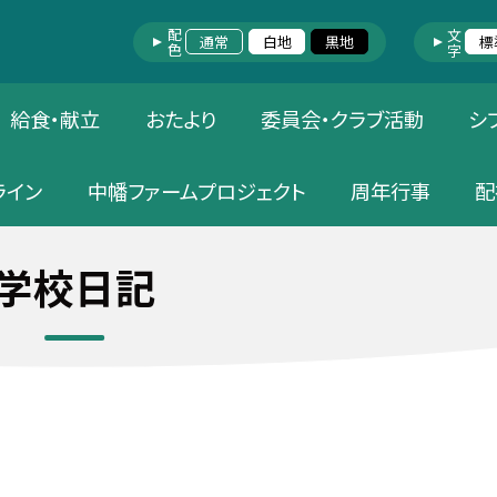
配色
文字
通常
白地
黒地
標
給食・献立
おたより
委員会・クラブ活動
シ
ライン
中幡ファームプロジェクト
周年行事
配
学校日記