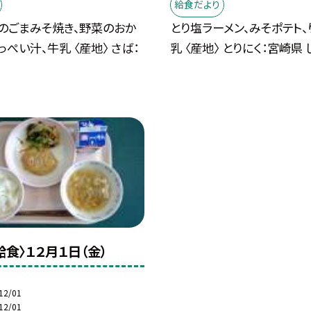
給食だより
のごまみそ焼き、野菜のおか
とり塩ラーメン、みそポテト、
っぺい汁、牛乳 〈産地〉 さば：
乳 〈産地〉 とりにく：宮崎県 し
給食〉１２月１日（金）
12/01
12/01