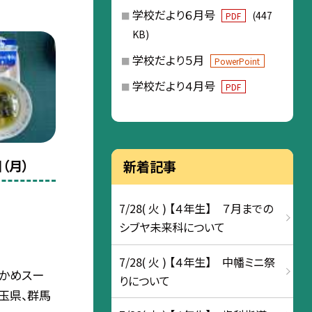
学校だより６月号
(447
PDF
KB)
学校だより５月
PowerPoint
学校だより４月号
PDF
（月）
新着記事
7/28( 火 ) 【４年生】 ７月までの
シブヤ未来科について
7/28( 火 ) 【４年生】 中幡ミニ祭
わかめスー
りについて
埼玉県、群馬