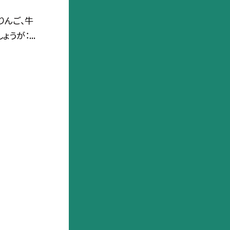
りんご、牛
ょうが：...