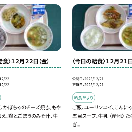
給食〉１２月２２日（金）
〈今日の給食〉１２月２１日
12/22
公開日
2023/12/21
12/22
更新日
2023/12/21
給食だより
、かぼちゃのチーズ焼き、もや
ご飯、ユーリンユイ、こんにゃ
え、鶏とごぼうのみそ汁、牛
五目スープ、牛乳 〈産地〉 た
ぎ...