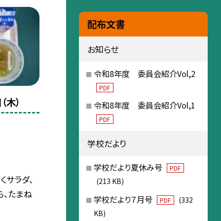
配布文書
お知らせ
令和8年度 委員会紹介Vol,2
PDF
（木）
令和8年度 委員会紹介Vol,1
PDF
学校だより
学校だより夏休み号
PDF
くサラダ、
(213 KB)
ら、たまね
学校だより７月号
(332
PDF
KB)