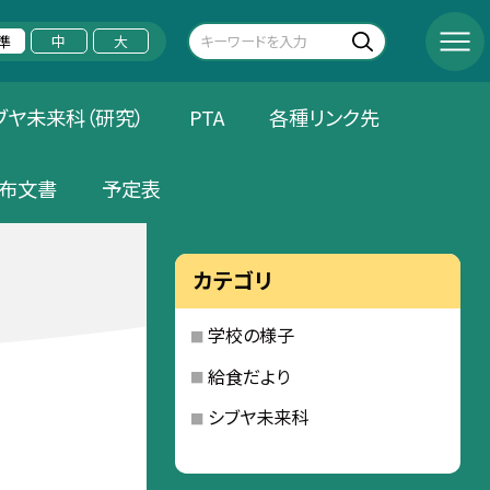
準
中
大
ブヤ未来科（研究）
PTA
各種リンク先
布文書
予定表
カテゴリ
学校の様子
給食だより
シブヤ未来科