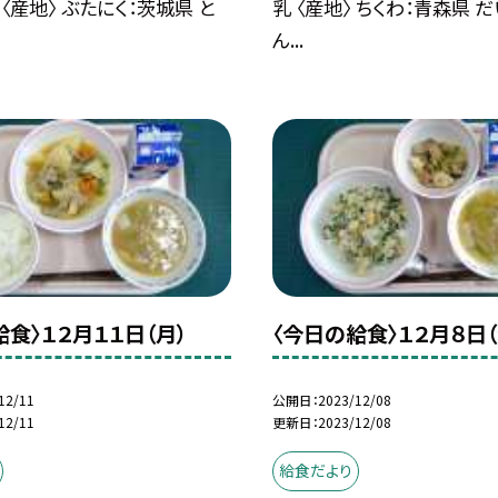
 〈産地〉 ぶたにく：茨城県 と
乳 〈産地〉 ちくわ：青森県 
ん...
給食〉１２月１１日（月）
〈今日の給食〉１２月８日（
12/11
公開日
2023/12/08
12/11
更新日
2023/12/08
給食だより