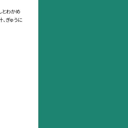
しとわかめ
汁、ぎゅうに