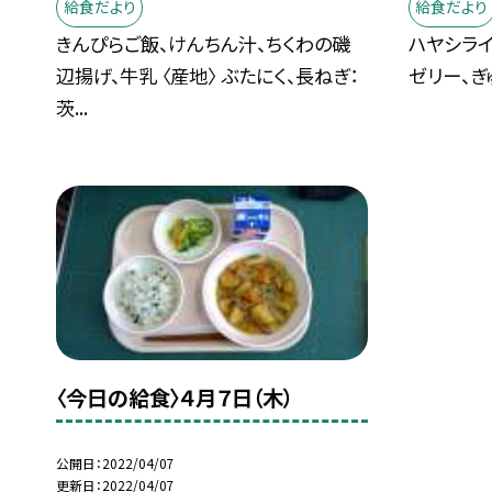
給食だより
給食だより
きんぴらご飯、けんちん汁、ちくわの磯
ハヤシライ
辺揚げ、牛乳 〈産地〉 ぶたにく、長ねぎ：
ゼリー、ぎゅ
茨...
〈今日の給食〉４月７日（木）
公開日
2022/04/07
更新日
2022/04/07