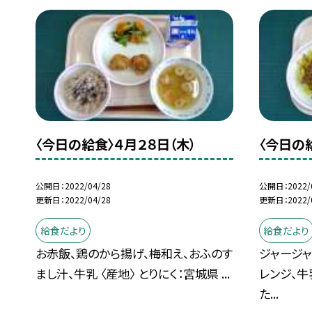
〈今日の給食〉４月２８日（木）
〈今日の
公開日
2022/04/28
公開日
2022/
更新日
2022/04/28
更新日
2022/
給食だより
給食だより
お赤飯、鶏のから揚げ、梅和え、おふのす
ジャージ
まし汁、牛乳 〈産地〉 とりにく：宮城県 ...
レンジ、牛
た...