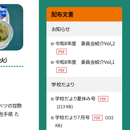
配布文書
お知らせ
令和8年度 委員会紹介Vol,2
PDF
火）
令和8年度 委員会紹介Vol,1
PDF
学校だより
学校だより夏休み号
PDF
ベツの甘酢
(213 KB)
：岩手県 た
学校だより７月号
(332
PDF
KB)