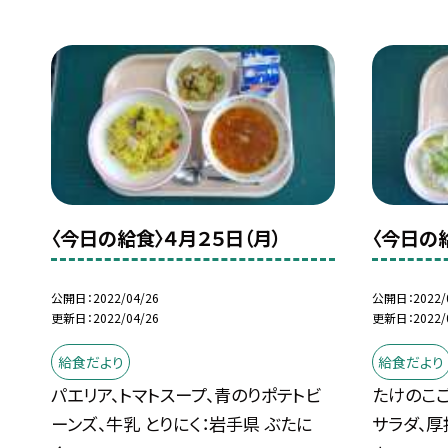
〈今日の給食〉４月２５日（月）
〈今日の
公開日
2022/04/26
公開日
2022/
更新日
2022/04/26
更新日
2022/
給食だより
給食だより
パエリア、トマトスープ、青のりポテトビ
たけのこご
ーンズ、牛乳 とりにく：岩手県 ぶたに
サラダ、厚