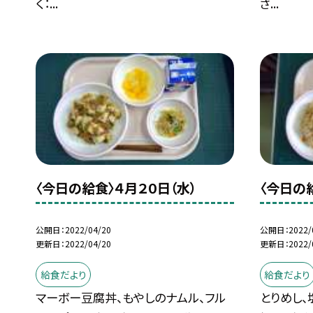
く：...
さ...
〈今日の給食〉４月２０日（水）
〈今日の
公開日
2022/04/20
公開日
2022/
更新日
2022/04/20
更新日
2022/
給食だより
給食だより
マーボー豆腐丼、もやしのナムル、フル
とりめし、