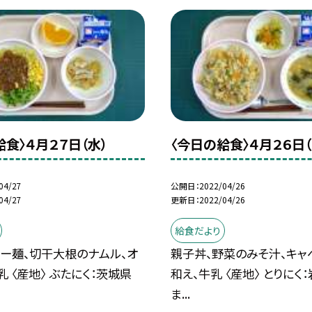
給食〉４月２７日（水）
〈今日の給食〉４月２６日（
04/27
公開日
2022/04/26
04/27
更新日
2022/04/26
給食だより
ャー麺、切干大根のナムル、オ
親子丼、野菜のみそ汁、キャ
乳 〈産地〉 ぶたにく：茨城県
和え、牛乳 〈産地〉 とりにく
ま...