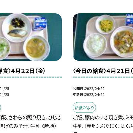
給食〉４月２２日（金）
〈今日の給食〉４月２１日（
04/25
公開日
2022/04/22
04/25
更新日
2022/04/22
給食だより
飯、さわらの照り焼き、ひじき
ご飯、豚肉のすき焼き煮、ミ
揚げのみそ汁、牛乳 〈産地〉
牛乳 〈産地〉 ぶたにく、はく