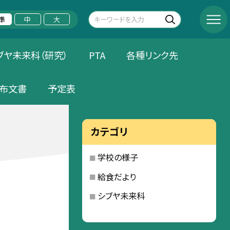
準
中
大
ブヤ未来科（研究）
PTA
各種リンク先
布文書
予定表
カテゴリ
学校の様子
給食だより
シブヤ未来科