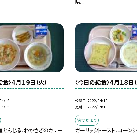
県...
給食〉４月１９日（火）
〈今日の給食〉４月１８日（
04/19
公開日
2022/04/18
04/19
更新日
2022/04/18
給食だより
塩とんじる、わかさぎのカレー
ガーリックトースト、コーンシ