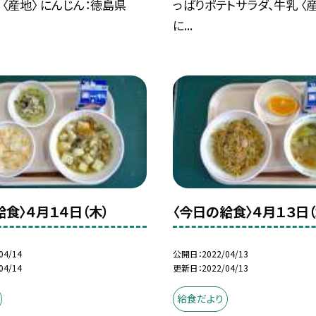
 〈産地〉 にんじん：徳島県
っぱりポテトサラダ、牛乳 〈産
に...
給食〉４月１４日（木）
〈今日の給食〉４月１３日（
04/14
公開日
2022/04/13
04/14
更新日
2022/04/13
給食だより