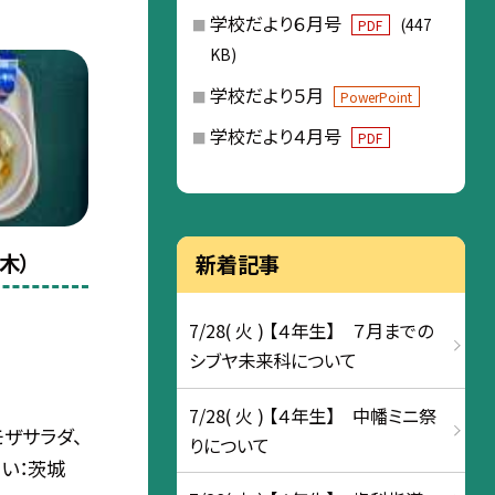
学校だより６月号
(447
PDF
KB)
学校だより５月
PowerPoint
学校だより４月号
PDF
木）
新着記事
7/28( 火 ) 【４年生】 ７月までの
シブヤ未来科について
7/28( 火 ) 【４年生】 中幡ミニ祭
モザサラダ、
りについて
さい：茨城