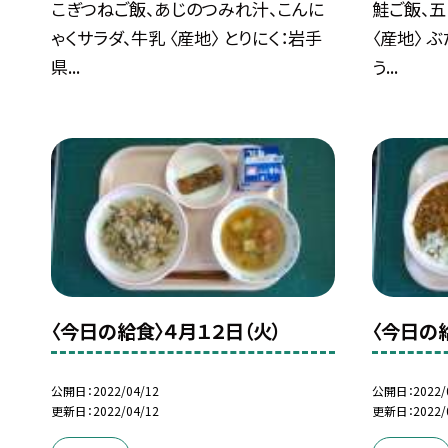
こぎつねご飯、あじのつみれ汁、こんに
鮭ご飯、五
ゃくサラダ、牛乳 〈産地〉 とりにく：岩手
〈産地〉 
県...
う...
〈今日の給食〉４月１２日（火）
〈今日の
公開日
2022/04/12
公開日
2022/
更新日
2022/04/12
更新日
2022/