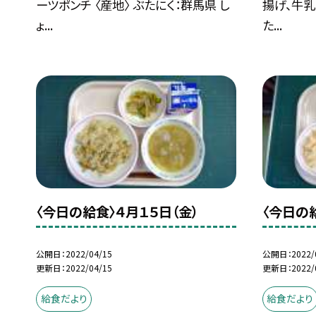
ーツポンチ 〈産地〉 ぶたにく：群馬県 し
揚げ、牛乳
ょ...
た...
〈今日の給食〉４月１５日（金）
〈今日の
公開日
2022/04/15
公開日
2022/
更新日
2022/04/15
更新日
2022/
給食だより
給食だより