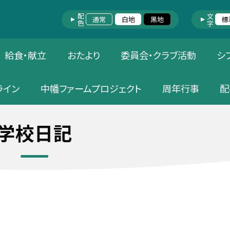
配色
文字
通常
白地
黒地
標
給食・献立
おたより
委員会・クラブ活動
シ
ライン
中幡ファームプロジェクト
周年行事
配
学校日記