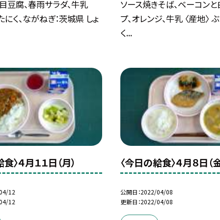
目豆腐、春雨サラダ、牛乳
ソース焼きそば、ベーコンと
ぶたにく、ながねぎ：茨城県 しょ
プ、オレンジ、牛乳 〈産地〉 
く...
給食〉４月１１日（月）
〈今日の給食〉４月８日（金
04/12
公開日
2022/04/08
04/12
更新日
2022/04/08