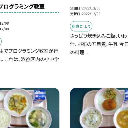
】プログラミング教室
公開日
2022/12/08
更新日
2022/12/08
12/08
給食だより
12/08
さっぱり炊き込みご飯、いわ
汁、昆布の五目煮、牛乳 今
年生でプログラミング教室が行
の料理...
。 これは、渋谷区内の小中学