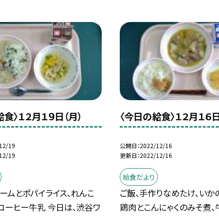
給食〉１２月１９日（月）
〈今日の給食〉１２月１６日
12/19
公開日
2022/12/16
12/19
更新日
2022/12/16
給食だより
ームとポパイライス、れんこ
ご飯、手作りなめたけ、いか
コーヒー牛乳 今日は、渋谷ワ
鶏肉とこんにゃくのみそ煮、牛