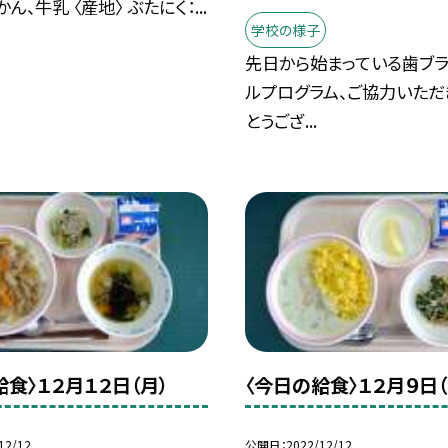
ん、牛乳 〈産地〉 ぶたにく：...
学校の様子
先日から始まっている歯ブラ
ルプログラム、ご協力いただ
とうござ...
給食〉１２月１２日（月）
〈今日の給食〉１２月９日（
12/12
公開日
2022/12/12