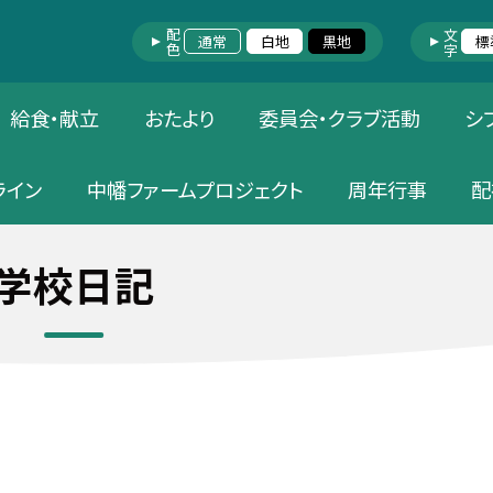
配色
文字
通常
白地
黒地
標
給食・献立
おたより
委員会・クラブ活動
シ
ライン
中幡ファームプロジェクト
周年行事
配
学校日記