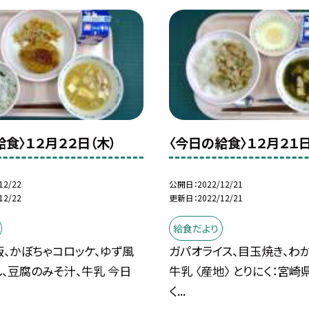
給食〉１２月２２日（木）
〈今日の給食〉１２月２１日
12/22
公開日
2022/12/21
12/22
更新日
2022/12/21
給食だより
、かぼちゃコロッケ、ゆず風
ガパオライス、目玉焼き、わ
、豆腐のみそ汁、牛乳 今日
牛乳 〈産地〉 とりにく：宮崎
く...