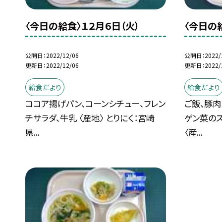
〈今日の給食〉１２月６日（火）
〈今日の
公開日
2022/12/06
公開日
2022/
更新日
2022/12/06
更新日
2022/
給食だより
給食だより
ココア揚げパン、コーンシチュー、フレン
ご飯、豚肉
チサラダ、牛乳 〈産地〉 とりにく：宮崎
ゲン菜のス
県...
〈産...