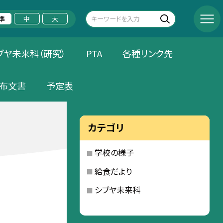
準
中
大
ブヤ未来科（研究）
PTA
各種リンク先
布文書
予定表
カテゴリ
学校の様子
給食だより
シブヤ未来科