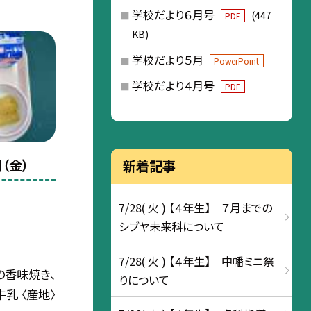
学校だより６月号
(447
PDF
KB)
学校だより５月
PowerPoint
学校だより４月号
PDF
（金）
新着記事
7/28( 火 ) 【４年生】 ７月までの
シブヤ未来科について
7/28( 火 ) 【４年生】 中幡ミニ祭
の香味焼き、
りについて
乳 〈産地〉