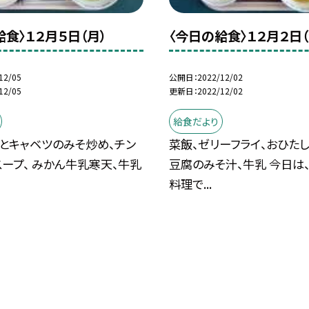
給食〉１２月５日（月）
〈今日の給食〉１２月２日（
12/05
公開日
2022/12/02
12/05
更新日
2022/12/02
給食だより
とキャベツのみそ炒め、チン
菜飯、ゼリーフライ、おひたし
ープ、 みかん牛乳寒天、牛乳
豆腐のみそ汁、牛乳 今日は
料理で...