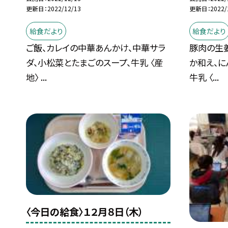
更新日
2022/12/13
更新日
2022/
給食だより
給食だより
ご飯、カレイの中華あんかけ、中華サラ
豚肉の生
ダ、小松菜とたまごのスープ、牛乳 〈産
か和え、に
地〉 ...
牛乳 〈...
〈今日の給食〉１２月８日（木）