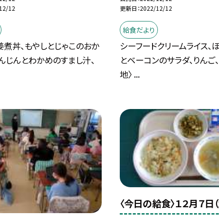
12/12
更新日
2022/12/12
給食だより
姜煮丼、もやしとじゃこのおか
シーフードクリームライス、
んじんとわかめのすまし汁、
とベーコンのサラダ、りんご、
地〉 ...
〈今日の給食〉１２月７日（