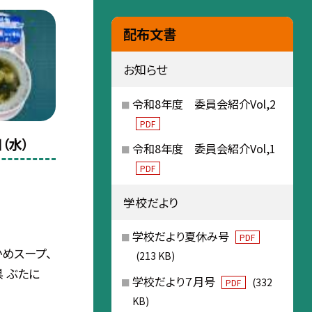
配布文書
お知らせ
令和8年度 委員会紹介Vol,2
PDF
（水）
令和8年度 委員会紹介Vol,1
PDF
学校だより
学校だより夏休み号
PDF
かめスープ、
(213 KB)
県 ぶたに
学校だより７月号
(332
PDF
KB)