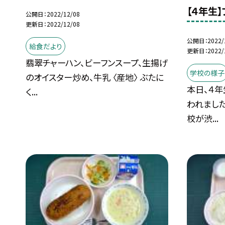
【４年生
公開日
2022/12/08
更新日
2022/12/08
公開日
2022/
給食だより
更新日
2022/
翡翠チャーハン、ビーフンスープ、生揚げ
学校の様子
のオイスター炒め、牛乳 〈産地〉 ぶたに
本日、４
く...
われました
校が渋...