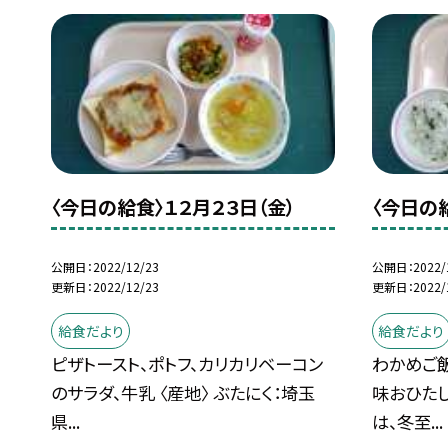
〈今日の給食〉１２月２３日（金）
〈今日の
公開日
2022/12/23
公開日
2022/
更新日
2022/12/23
更新日
2022/
給食だより
給食だより
ピザトースト、ポトフ、カリカリベーコン
わかめご飯
のサラダ、牛乳 〈産地〉 ぶたにく：埼玉
味おひたし
県...
は、冬至...