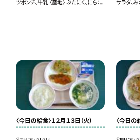
ツポンチ、牛乳 〈産地〉 ぶたにく、にら：...
サラダ、みか
〈今日の給食〉１２月１３日（火）
〈今日の
公開日
2022/12/13
公開日
2022/