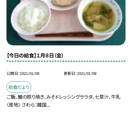
【今日の給食】１月８日（金）
公開日
2021/01/08
更新日
2021/01/08
給食だより
ご飯、鰆の照り焼き、みそドレッシングサラダ、七草汁、牛乳
〈産地〉 さわら：韓国...