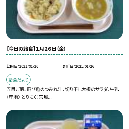
【今日の給食】１月２６日（金）
公開日
2021/01/26
更新日
2021/01/26
給食だより
五目ご飯、飛び魚のつみれ汁、切り干し大根のサラダ、牛乳
〈産地〉 とりにく：宮城...