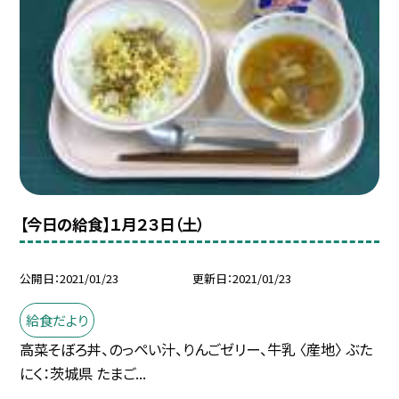
【今日の給食】１月２３日（土）
公開日
2021/01/23
更新日
2021/01/23
給食だより
高菜そぼろ丼、のっぺい汁、りんごゼリー、牛乳 〈産地〉 ぶた
にく：茨城県 たまご...