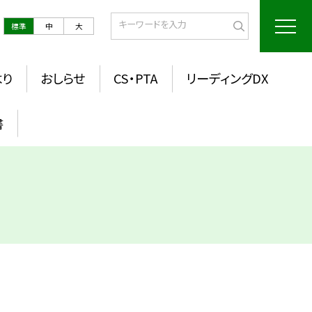
標準
中
大
より
おしらせ
CS・PTA
リーディングDX
書