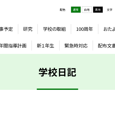
配色
通常
白地
黒地
文字
事予定
研究
学校の取組
100周年
おた
年間指導計画
新１年生
緊急時対応
配布文
学校日記