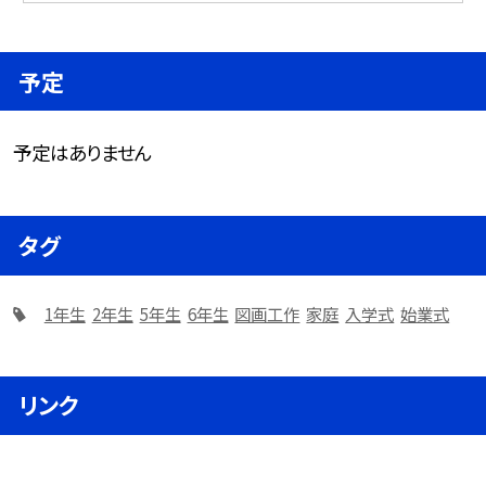
予定
予定はありません
タグ
1年生
2年生
5年生
6年生
図画工作
家庭
入学式
始業式
リンク