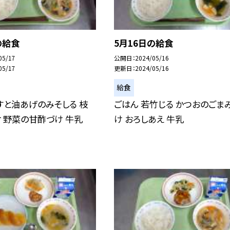
の給食
5月16日の給食
05/17
公開日
2024/05/16
05/17
更新日
2024/05/16
給食
すと油あげのみそしる 枝
ごはん 若竹じる かつおのごま
 野菜の甘酢づけ 牛乳
け おろしあえ 牛乳