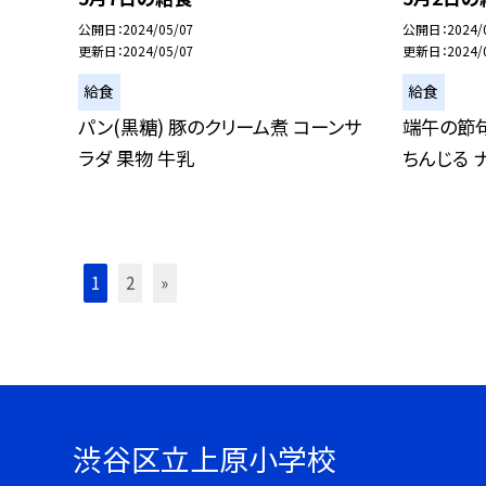
公開日
2024/05/07
公開日
2024/
更新日
2024/05/07
更新日
2024/
給食
給食
パン(黒糖) 豚のクリーム煮 コーンサ
端午の節句
ラダ 果物 牛乳
ちんじる 
1
2
»
渋谷区立上原小学校