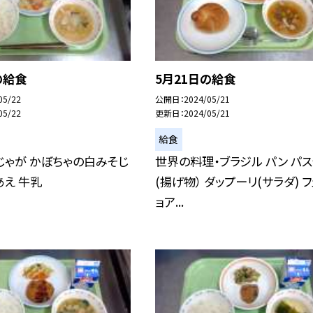
の給食
5月21日の給食
05/22
公開日
2024/05/21
05/22
更新日
2024/05/21
給食
じゃが かぼちゃの白みそじ
世界の料理・ブラジル パン パ
あえ 牛乳
(揚げ物） ダップーリ(サラダ) 
ョア...