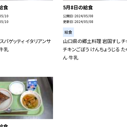
給食
5月8日の給食
05/10
公開日
2024/05/08
05/10
更新日
2024/05/08
給食
スパゲッティ イタリアンサ
山口県の郷土料理 岩国すし チ
 牛乳
チキンごぼう けんちょうじる た
ん 牛乳
給食