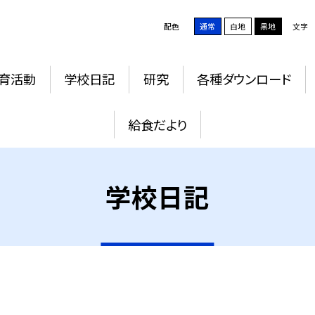
配色
通常
白地
黒地
文字
育活動
学校日記
研究
各種ダウンロード
給食だより
学校日記