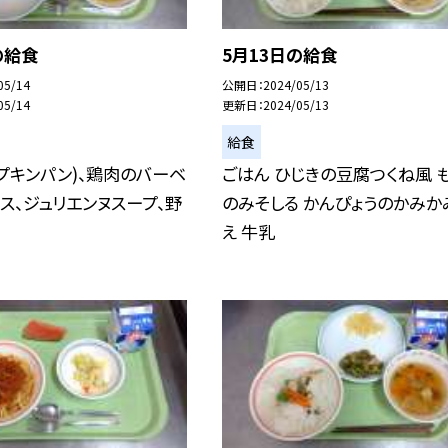
の給食
5月13日の給食
05/14
公開日
2024/05/13
05/14
更新日
2024/05/13
給食
プキンパン)、鶏肉のバーベ
ごはん ひじきの豆腐つくね風 
ス、ジュリエンヌスープ、野
のみそしる かんぴょうのかみか
え 牛乳