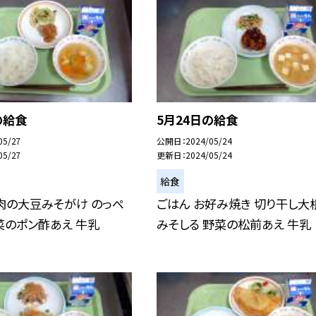
の給食
5月24日の給食
05/27
公開日
2024/05/24
05/27
更新日
2024/05/24
給食
肉の大豆みそがけ のっぺ
ごはん お好み焼き 切り干し大
菜のポン酢あえ 牛乳
みそしる 野菜の松前あえ 牛乳