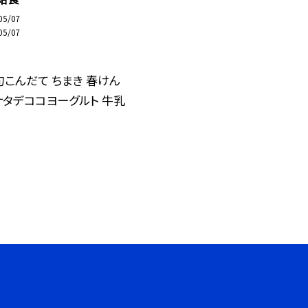
05/07
05/07
こんだて ちまき 春けん
ナタデココヨーグルト 牛乳