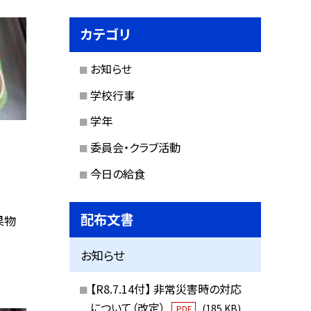
カテゴリ
お知らせ
学校行事
学年
委員会・クラブ活動
今日の給食
配布文書
果物
お知らせ
【R8.7.14付】 非常災害時の対応
について（改定）
(185 KB)
PDF