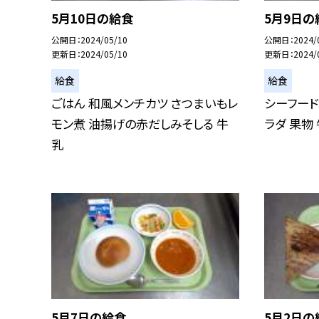
5月10日の給食
5月9日の
公開日
2024/05/10
公開日
2024/
更新日
2024/05/10
更新日
2024/
給食
給食
ごはん 和風メンチカツ さつまいもレ
シーフード
モン煮 油揚げの赤だしみそしる 牛
ラダ 果物
乳
5月7日の給食
5月2日の