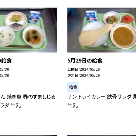
の給食
5月29日の給食
05/30
公開日
2024/05/29
05/30
更新日
2024/05/29
給食
ん 焼き魚 春のすましじる
ナン ドライカレー 鉄骨サラダ 
ラダ 牛乳
牛乳