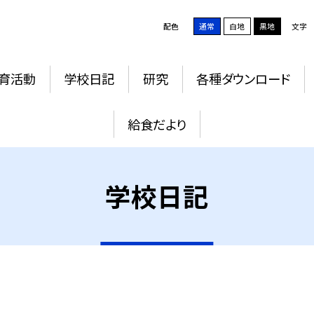
配色
通常
白地
黒地
文字
育活動
学校日記
研究
各種ダウンロード
給食だより
学校日記