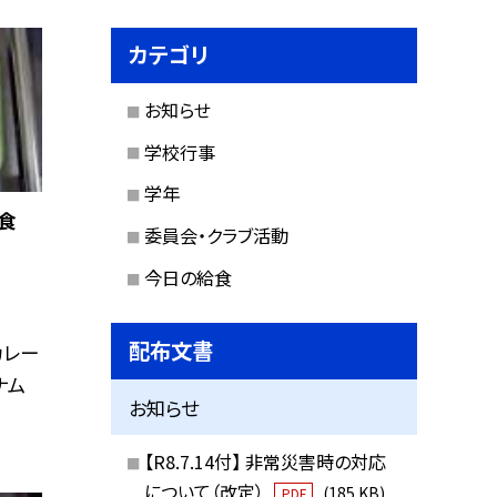
カテゴリ
お知らせ
学校行事
学年
食
委員会・クラブ活動
今日の給食
配布文書
カレー
ナム
お知らせ
【R8.7.14付】 非常災害時の対応
について（改定）
(185 KB)
PDF