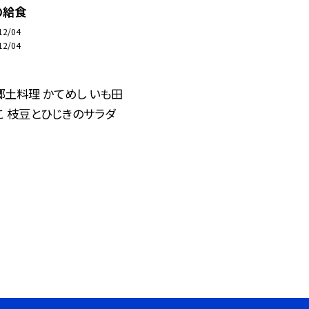
の給食
12/04
12/04
土料理 かてめし いも田
こ 枝豆とひじきのサラダ