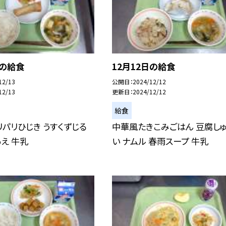
日の給食
12月12日の給食
12/13
公開日
2024/12/12
12/13
更新日
2024/12/12
給食
リパリひじき うすくずじる
中華風たきこみごはん 豆腐し
え 牛乳
い ナムル 春雨スープ 牛乳