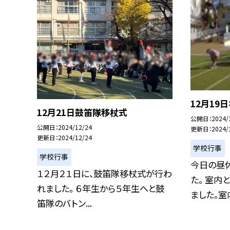
12月19
12月21日鼓笛隊移杖式
公開日
2024/
公開日
2024/12/24
更新日
2024/
更新日
2024/12/24
学校行事
学校行事
今日の昼
１２月２１日に、鼓笛隊移杖式が行わ
た。 室内
れました。 ６年生から５年生へと鼓
ました。室内
笛隊のバトン...