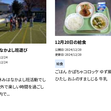
12月20日の給食
日なかよし班遊び
公開日
2024/12/20
更新日
2024/12/20
12/24
12/24
給食
ごはん かぼちゃコロッケ ゆず
ひたし おふのすましじる 牛乳
休みはなかよし班活動でし
と外で楽しい時間を過ごし
で...