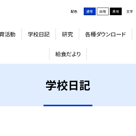
配色
通常
白地
黒地
文字
育活動
学校日記
研究
各種ダウンロード
給食だより
学校日記