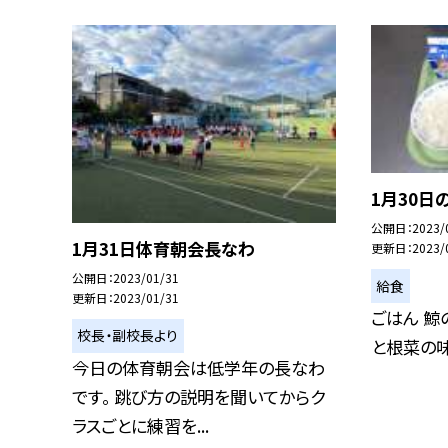
1月30日
公開日
2023/
1月31日体育朝会長なわ
更新日
2023/
公開日
2023/01/31
給食
更新日
2023/01/31
ごはん 鯨
校長・副校長より
と根菜の味
今日の体育朝会は低学年の長なわ
です。 跳び方の説明を聞いてからク
ラスごとに練習を...