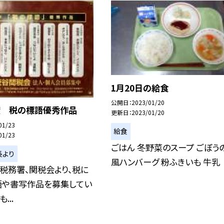
1月20日の給食
公開日
2023/01/20
度 税の標語優秀作品
更新日
2023/01/20
01/23
給食
01/23
ごはん 冬野菜のスープ ごぼう
長より
風ハンバーグ 粉ふきいも 牛乳
税務署、関税会より、税に
語や書写作品を募集してい
...