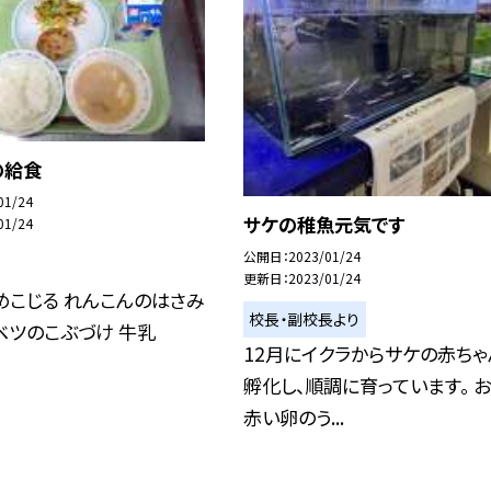
の給食
01/24
サケの稚魚元気です
01/24
公開日
2023/01/24
更新日
2023/01/24
めこじる れんこんのはさみ
校長・副校長より
ベツのこぶづけ 牛乳
12月にイクラからサケの赤ちゃ
孵化し、順調に育っています。 
赤い卵のう...