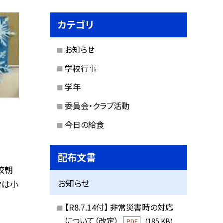
カテゴリ
お知らせ
学校行事
学年
委員会・クラブ活動
今日の給食
配布文書
校朝
お知らせ
雪は小
【R8.7.14付】 非常災害時の対応
について（改定）
(185 KB)
PDF