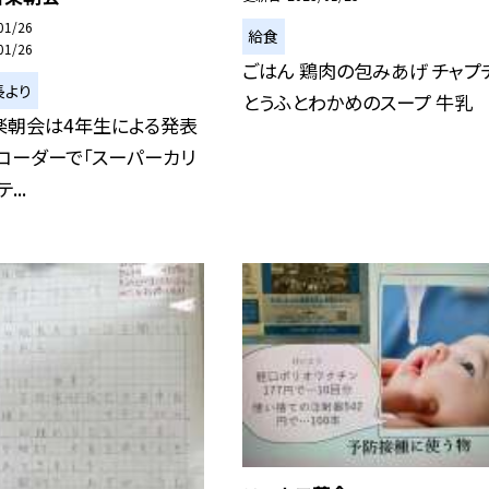
01/26
給食
01/26
ごはん 鶏肉の包みあげ チャプ
長より
とうふとわかめのスープ 牛乳
楽朝会は4年生による発表
リコーダーで「スーパーカリ
...