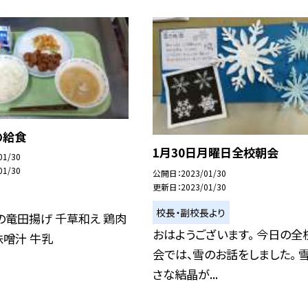
の給食
1月30日月曜日全校朝会
01/30
01/30
公開日
2023/01/30
更新日
2023/01/30
校長・副校長より
の竜田揚げ 千草和え 鶏肉
おはようございます。 今日の全
噌汁 牛乳
会では、雪のお話をしました。 
さな結晶が...