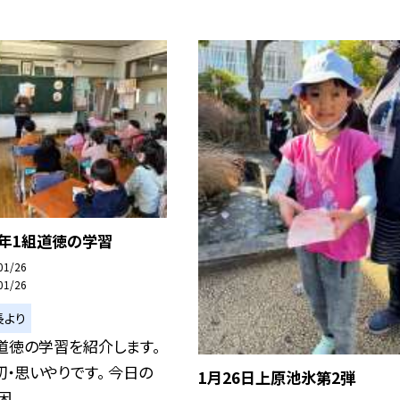
1年1組道徳の学習
01/26
01/26
長より
道徳の学習を紹介します。
・思いやりです。 今日の
1月26日上原池氷第2弾
...