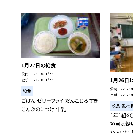
1月27日の給食
公開日
2023/01/27
1月26日
更新日
2023/01/27
公開日
2023/
給食
更新日
2023/
ごはん ゼリーフライ だんごじる すき
校長・副校
こんぶのにつけ 牛乳
1年1組の
項目は親切
ねらいは、困