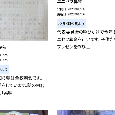
ユニセフ募金
公開日
2023/01/24
更新日
2023/01/24
校長・副校長より
代表委員会の呼びかけで今年
ニセフ募金を行います。 子供た
プレゼンを作り、...
から
01/25
01/25
長より
日の朝は全校朝会です。
話をしています。話の内容
「興味...