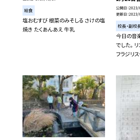
公開日
2023/
給食
更新日
2023/
塩おむすび 根菜のみそしる さけの塩
校長・副校
焼き たくあんあえ 牛乳
今日の音
でした。 
フラジリステ